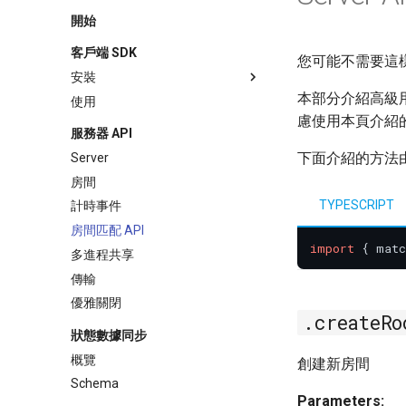
開始
客戶端 SDK
您可能不需要這樣
安裝
本部分介紹高級用
使用
慮使用本頁介紹的
服務器 API
下面介紹的方法
Server
房間
TYPESCRIPT
計時事件
房間匹配 API
import
 { matc
多進程共享
傳輸
優雅關閉
.createRo
狀態數據同步
概覽
創建新房間
Schema
Parameters: