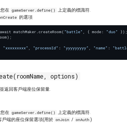
: 您在
上定義的標識符.
gameServer.define()
的選項
onCreate
await matchMaker.createRoom(
"battle"
, { mode: 
"duo"
 });
oom);

: 
"xxxxxxxxx"
, 
"processId"
: 
"yyyyyyyyy"
, 
"name"
: 
"battl
eate(roomName, options)
 並返回客戶端座位保留量.
: 您在
上定義的標識符.
gameServer.define()
 客戶端的座位保留選項(用於
/
)
onJoin
onAuth