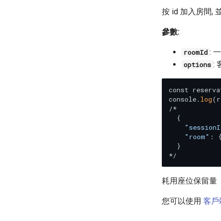
按 id 加入房間
參數:
:
roomId
:
options
const reserva
console.
log
(r
/*

  {

"sessionI
"room"
: 
  }

耗用座位保留量
您可以使用
客戶