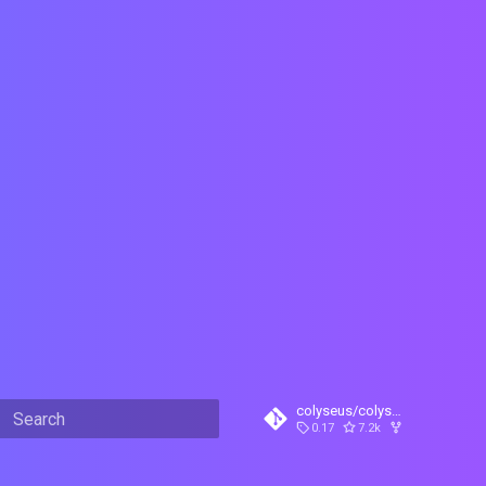
colyseus/colyseus
 Arena Cloud Documentation
0.17
7.2k
654
Initializing search