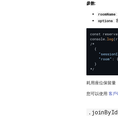
參數:
roomName
:
options
const reserva
console.
log
(r
/*

  {

"sessionI
"room"
: 
  }

耗用座位保留量
您可以使用
客戶
.joinById