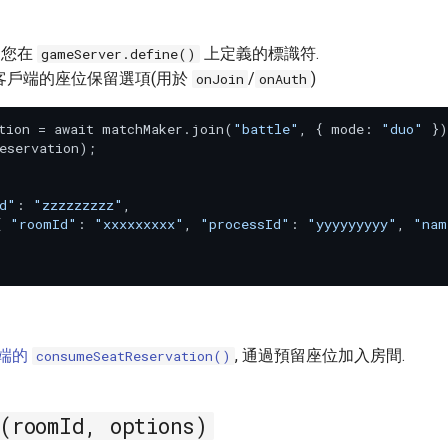
: 您在
上定義的標識符.
gameServer.define()
 客戶端的座位保留選項(用於
/
)
onJoin
onAuth
tion = await matchMaker.join(
"battle"
, { mode: 
"duo"
 })
eservation);

d"
: 
"zzzzzzzzz"
,

{ 
"roomId"
: 
"xxxxxxxxx"
, 
"processId"
: 
"yyyyyyyyy"
, 
"nam
端的
, 通過預留座位加入房間.
consumeSeatReservation()
(roomId, options)