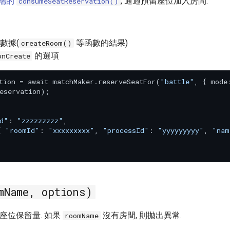
端的
, 通過預留座位加入房間.
consumeSeatReservation()
間數據(
等函數的結果)
createRoom()
的選項
onCreate
tion = await matchMaker.reserveSeatFor(
"battle"
, { mode
eservation);

d"
: 
"zzzzzzzzz"
,

{ 
"roomId"
: 
"xxxxxxxxx"
, 
"processId"
: 
"yyyyyyyyy"
, 
"nam
mName, options)
回座位保留量. 如果
沒有房間, 則拋出異常.
roomName