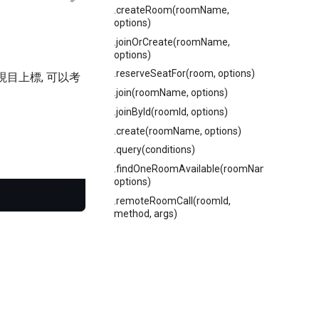
.createRoom(roomName,
options)
.joinOrCreate(roomName,
options)
.reserveSeatFor(room, options)
現目上標, 可以考
.join(roomName, options)
.joinById(roomId, options)
.create(roomName, options)
.query(conditions)
.findOneRoomAvailable(roomName,
options)
.remoteRoomCall(roomId,
method, args)