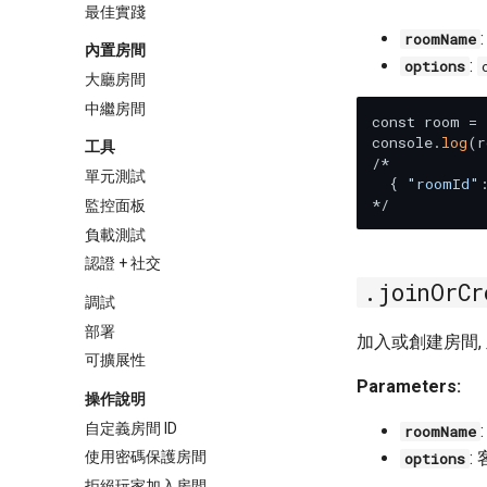
最佳實踐
roomName
內置房間
:
options
大廳房間
中繼房間
const room = 
console.
log
(r
工具
/*

單元測試
  { 
"roomId"
監控面板
負載測試
認證 + 社交
.joinOrCr
調試
部署
加入或創建房間,
可擴展性
Parameters:
操作說明
自定義房間 ID
roomName
使用密碼保護房間
:
options
拒絕玩家加入房間