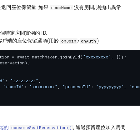
, 並返回座位保留量. 如果
沒有房間, 則拋出異常.
roomName
 一個特定房間實例的 ID.
 客戶端的座位保留選項(用於
/
)
onJoin
onAuth
tion = await matchMaker.joinById(
"xxxxxxxxx"
, {});

eservation);

d"
: 
"zzzzzzzzz"
,

{ 
"roomId"
: 
"xxxxxxxxx"
, 
"processId"
: 
"yyyyyyyyy"
, 
"nam
端的
, 通過預留座位加入房間.
consumeSeatReservation()