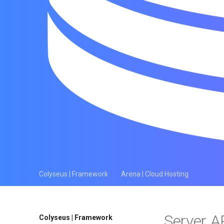
Colyseus | Framework
Arena | Cloud Hosting
Server A
Colyseus | Framework