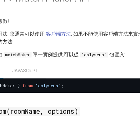
做!
法. 您通常可以使用
客戶端方法
. 如果不能使用客戶端方法來實
方法.
由
單一實例提供,可以從
包匯入:
matchMaker
"colyseus"
JAVASCRIPT
hMaker } 
from
"colyseus"
om(roomName, options)