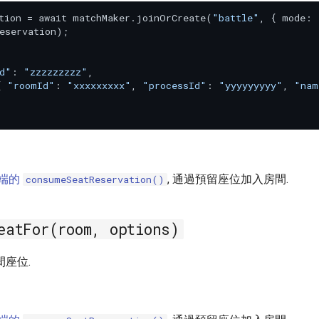
tion = await matchMaker.joinOrCreate(
"battle"
, { mode: 
eservation);

d"
: 
"zzzzzzzzz"
,

{ 
"roomId"
: 
"xxxxxxxxx"
, 
"processId"
: 
"yyyyyyyyy"
, 
"nam
端的
, 通過預留座位加入房間.
consumeSeatReservation()
eatFor(room, options)
座位.