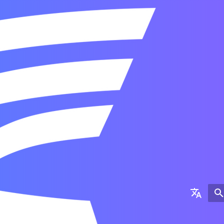
Colyseus &
English