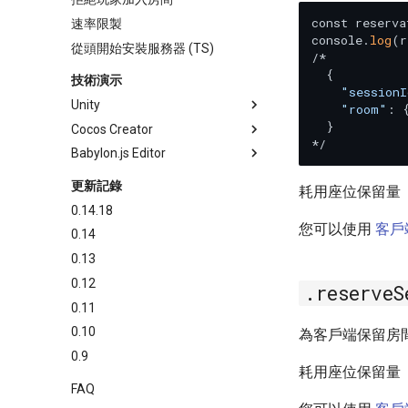
const reserva
速率限製
console.
log
(r
從頭開始安裝服務器 (TS)
/*

  {

技術演示
"sessionI
Unity
"room"
: 
  }

Cocos Creator
Babylon.js Editor
更新記錄
耗用座位保留量
0.14.18
您可以使用
客戶
0.14
0.13
0.12
.reserveS
0.11
0.10
為客戶端保留房間
0.9
耗用座位保留量
FAQ