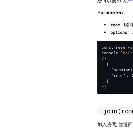
您可以使用
客戶
Parameters:
: 房
room
:
options
const reserva
console.
log
(r
/*

  {

"sessionI
"room"
: 
  }

.join(roo
加入房間, 並返